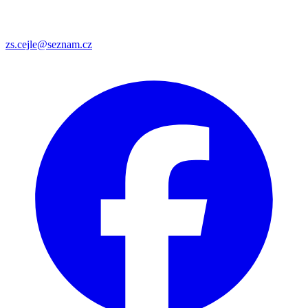
zs.cejle@seznam.cz