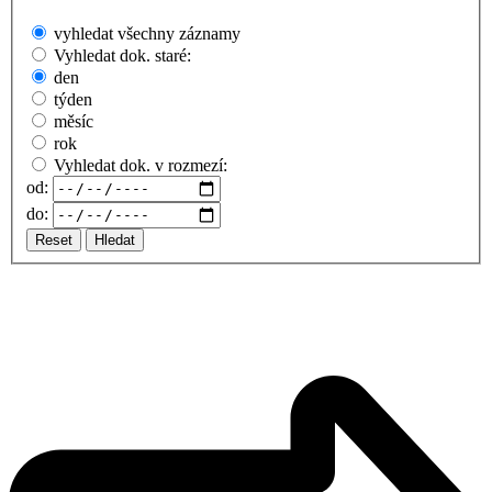
vyhledat všechny záznamy
Vyhledat dok. staré:
den
týden
měsíc
rok
Vyhledat dok. v rozmezí:
od:
do:
Reset
Hledat