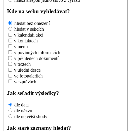
nalézt alespoň jedno slovo z výrazu
Kde na webu vyhledávat?
hledat bez omezení
hledat v sekcích
v kalendáři akcí
v kontaktech
v menu
v povinných informacích
v přehledech dokumentů
v textech
v úřední desce
ve fotogaleriích
ve zprávách
Jak seřadit výsledky?
dle data
dle názvu
dle největší shody
Jak staré záznamy hledat?