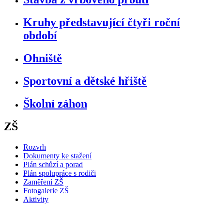
Kruhy představující čtyři roční
období
Ohniště
Sportovní a dětské hřiště
Školní záhon
ZŠ
Rozvrh
Dokumenty ke stažení
Plán schůzí a porad
Plán spolupráce s rodiči
Zaměření ZŠ
Fotogalerie ZŠ
Aktivity