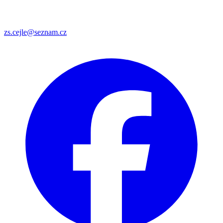
zs.cejle@seznam.cz