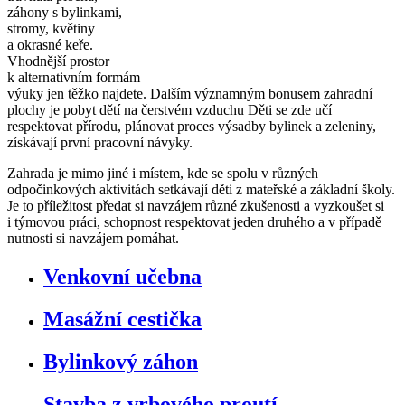
záhony s bylinkami,
stromy, květiny
a okrasné keře.
Vhodnější prostor
k alternativním formám
výuky jen těžko najdete. Dalším významným bonusem zahradní
plochy je pobyt dětí na čerstvém vzduchu Děti se zde učí
respektovat přírodu, plánovat proces výsadby bylinek a zeleniny,
získávají první pracovní návyky.
Zahrada je mimo jiné i místem, kde se spolu v různých
odpočinkových aktivitách setkávají děti z mateřské a základní školy.
Je to příležitost předat si navzájem různé zkušenosti a vyzkoušet si
i týmovou práci, schopnost respektovat jeden druhého a v případě
nutnosti si navzájem pomáhat.
Venkovní učebna
Masážní cestička
Bylinkový záhon
Stavba z vrbového proutí