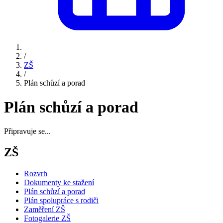
/
ZŠ
/
Plán schůzí a porad
Plán schůzí a porad
Připravuje se...
ZŠ
Rozvrh
Dokumenty ke stažení
Plán schůzí a porad
Plán spolupráce s rodiči
Zaměření ZŠ
Fotogalerie ZŠ