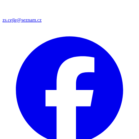
zs.cejle@seznam.cz