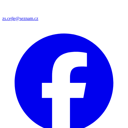
zs.cejle@seznam.cz