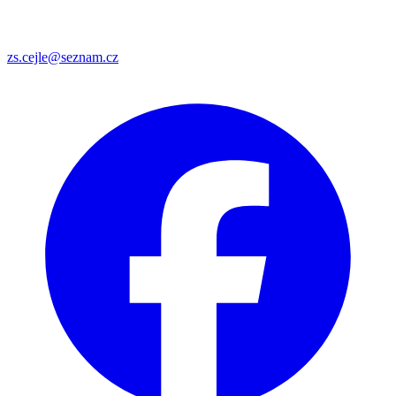
zs.cejle@seznam.cz