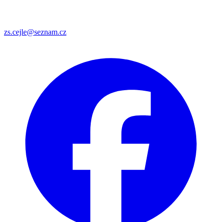
zs.cejle@seznam.cz