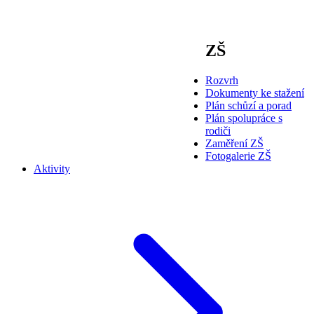
ZŠ
Rozvrh
Dokumenty ke stažení
Plán schůzí a porad
Plán spolupráce s
rodiči
Zaměření ZŠ
Fotogalerie ZŠ
Aktivity