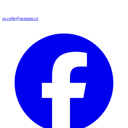
zs.cejle@seznam.cz