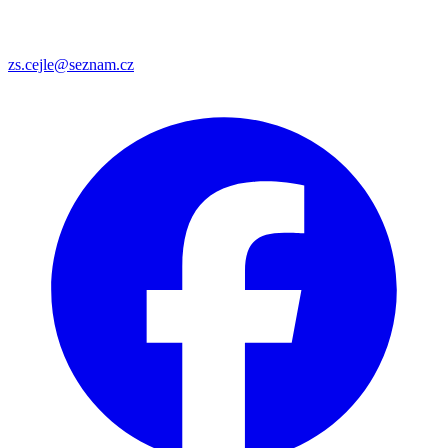
zs.cejle@seznam.cz