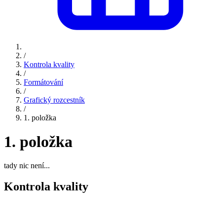
/
Kontrola kvality
/
Formátování
/
Grafický rozcestník
/
1. položka
1. položka
tady nic není...
Kontrola kvality